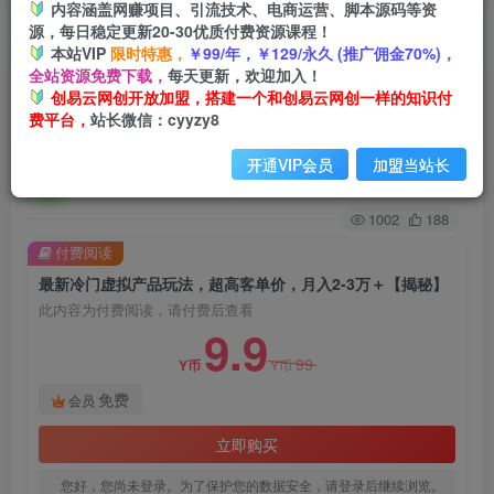
内容涵盖网赚项目、引流技术、电商运营、脚本源码等资
源，每日稳定更新20-30优质付费资源课程！
首页
创业课程
会员免费
正文
本站VIP
限时特惠，
￥99/年，￥129/永久 (推广佣金70%)，
全站资源免费下载，
每天更新，欢迎加入！
最新冷门虚拟产品玩法，超高客单价，月入2-3万
创易云网创开放加盟，搭建一个和创易云网创一样的知识付
费平台，
站长微信：cyyzy8
＋【揭秘】
开通VIP会员
加盟当站长
创易云
关注
2年前发布
1002
188
付费阅读
最新冷门虚拟产品玩法，超高客单价，月入2-3万＋【揭秘】
此内容为付费阅读，请付费后查看
9.9
99
Y币
Y币
免费
会员
立即购买
您好，您尚未登录。为了保护您的数据安全，请登录后继续浏览。