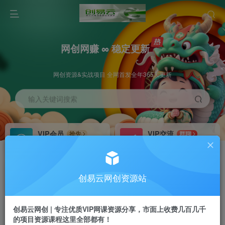
网创网赚 ∞ 稳定更新
网创资源&实战项目 全网首发全年365天更新
输入关键词搜索
VIP会员
VIP交流
抢先
群聊
免费下载全站资源
研究探讨更多创业项目路子。
VIP推广
招募站长
70%分佣
推荐
创易云网创资源站
会员专属推广链接
搭建同款网站，自己当老板
创易云网创 | 专注优质VIP网课资源分享，市面上收费几百几千
挂机
APP下载
项目
GO
的项目资源课程这里全部都有！
脚本卡密
站长V：cyyzy8