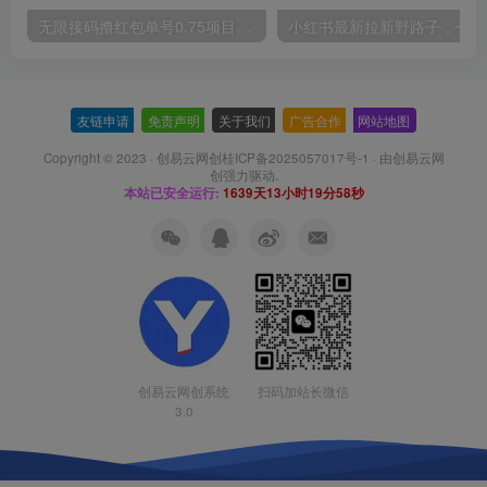
无限接码撸红包单号0.75项目无偿分享给你【揭秘】
小红
友链申请
-
免责声明
-
关于我们
-
广告合作
-
网站地图
Copyright © 2023 ·
创易云网创桂ICP备2025057017号-1
· 由
创易云网
创
强力驱动.
本站已安全运行:
1639天13小时19分59秒
扫码加站长微信
创易云网创系统
3.0