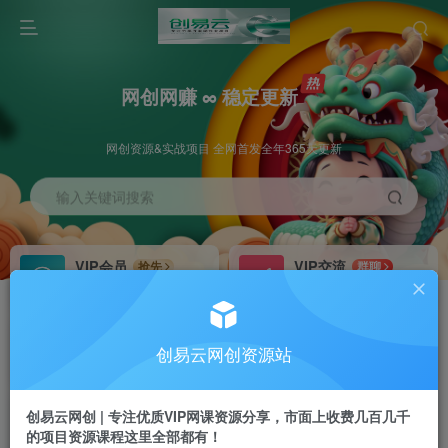
网创网赚 ∞ 稳定更新
网创资源&实战项目 全网首发全年365天更新
输入关键词搜索
VIP会员
VIP交流
抢先
群聊
免费下载全站资源
研究探讨更多创业项目路子。
VIP推广
招募站长
70%分佣
推荐
创易云网创资源站
会员专属推广链接
搭建同款网站，自己当老板
创易云网创 | 专注优质VIP网课资源分享，市面上收费几百几千
挂机
APP下载
项目
GO
的项目资源课程这里全部都有！
脚本卡密
站长V：cyyzy8