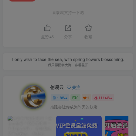
喜欢就支持一下吧
点赞
45
分享
收藏
I only wish to face the sea, with spring flowers blossoming.
我只愿面朝大海，春暖花开
创易云
关注
1.8W+
0
1
1114W+
拖延会让你成为昨天的奴隶