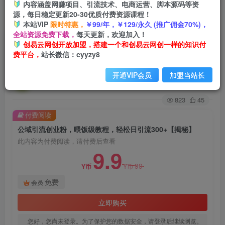
内容涵盖网赚项目、引流技术、电商运营、脚本源码等资
源，每日稳定更新20-30优质付费资源课程！
首页
创业课程
会员免费
正文
本站VIP
限时特惠，
￥99/年，￥129/永久 (推广佣金70%)，
全站资源免费下载，
每天更新，欢迎加入！
公域引流创业粉，喂饭级教程，轻松日引流300+
创易云网创开放加盟，搭建一个和创易云网创一样的知识付
费平台，
站长微信：cyyzy8
【揭秘】
开通VIP会员
加盟当站长
创易云
关注
2年前发布
823
45
付费阅读
公域引流创业粉，喂饭级教程，轻松日引流300+【揭秘】
此内容为付费阅读，请付费后查看
9.9
99
Y币
Y币
免费
会员
立即购买
您好，您尚未登录。为了保护您的数据安全，请登录后继续浏览。