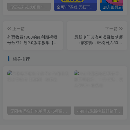
你还在到处找项目？还在当韭菜？我靠卖项目一个月收入5万+，曾经我也是个失败者。
全网VIP课程 无损下载~
上一篇
下一篇
外面收费1980的红利期视频
最新冷门蓝海AI项目绘梦师
号分成计划2.0版本教学【揭
+解梦师，轻松日入500+
秘】
【揭秘】
相关推荐
无限接码撸红包单号0.75项目无偿分享给你【揭秘】
小红