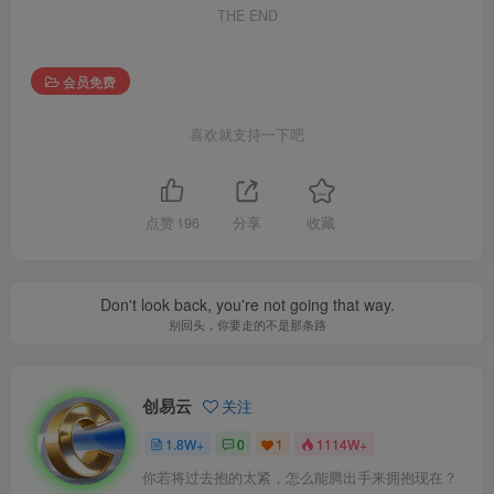
THE END
会员免费
喜欢就支持一下吧
点赞
196
分享
收藏
Don't look back, you're not going that way.
别回头，你要走的不是那条路
创易云
关注
1.8W+
0
1
1114W+
你若将过去抱的太紧，怎么能腾出手来拥抱现在？