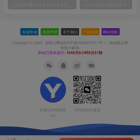
无限接码撸红包单号0.75项目无偿分享给你【揭秘】
小红
友链申请
-
免责声明
-
关于我们
-
广告合作
-
网站地图
Copyright © 2023 ·
创易云网创桂ICP备2025057017号-1
· 由
创易云网
创
强力驱动.
本站已安全运行:
1640天9小时5分31秒
扫码加站长微信
创易云网创系统
3.0
196