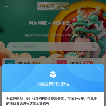
网创网赚 ∞ 稳定更新
网创资源&实战项目 全网首发全年365天更新
输入关键词搜索
VIP会员
VIP交流
抢先
群聊
免费下载全站资源
研究探讨更多创业项目路子。
VIP推广
招募站长
70%分佣
推荐
创易云网创资源站
会员专属推广链接
搭建同款网站，自己当老板
创易云网创 | 专注优质VIP网课资源分享，市面上收费几百几千
挂机
APP下载
项目
GO
的项目资源课程这里全部都有！
脚本卡密
站长V：cyyzy8