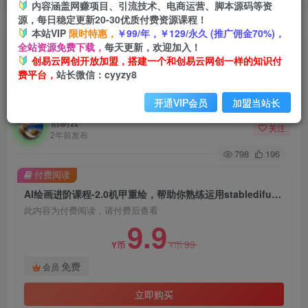
内容涵盖网赚项目、引流技术、电商运营、脚本源码等资
源，每日稳定更新20-30优质付费资源课程！
首页
创业课程
会员免费
正文
本站VIP
限时特惠，
￥99/年，￥129/永久 (推广佣金70%)，
全站资源免费下载，
每天更新，欢迎加入！
AI绘画进阶课程-2.0机甲重绘，帮助你熟练运用
创易云网创开放加盟，搭建一个和创易云网创一样的知识付
费平台，
站长微信：cyyzy8
stabledifusion，快速生成高品质设计图稿、B端
设计3D图标等
开通VIP会员
加盟当站长
创易云
关注
2年前发布
798
196
付费阅读
AI绘画进阶课程-2.0机甲重绘，帮助你熟练运用stabledifusion，快速生成高品质设计图稿、B端设计3D图标等
此内容为付费阅读，请付费后查看
9.9
99
Y币
Y币
免费
会员
立即购买