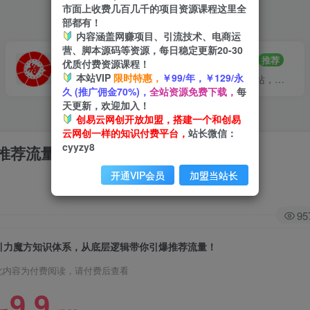
市面上收费几百几千的项目资源课程这里全
部都有！
内容涵盖网赚项目、引流技术、电商运
营、脚本源码等资源，每日稳定更新20-30
VIP推广
招募站长
70%分佣
推荐
优质付费资源课程！
本站VIP
限时特惠，
￥99/年，￥129/永
会员专属推广链接
搭建同款网站，自己当老板
久 (推广佣金70%)，
全站资源免费下载，
每
天更新，欢迎加入！
创易云网创开放加盟，搭建一个和创易
云网创一样的知识付费平台，
站长微信：
cyyzy8
引力魔方知识体系，从底层逻‮带辑‬你引爆‮荐推‬流量！
开通VIP会员
加盟当站长
95
引力魔方知识体系，从底层逻‮带辑‬你引爆‮荐推‬流量！
此内容为付费阅读，请付费后查看
9.9