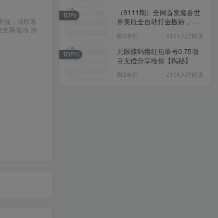
（9111期）全网首发魔兽世
TOP9
界美服全自动打金搬砖，日
利益，请联系
上删除退出 涉
入1000+，简单好操作，保
2年前
2151人已阅读
姆级教学
无限接码撸红包单号0.75项
TOP10
目无偿分享给你【揭秘】
2年前
2104人已阅读