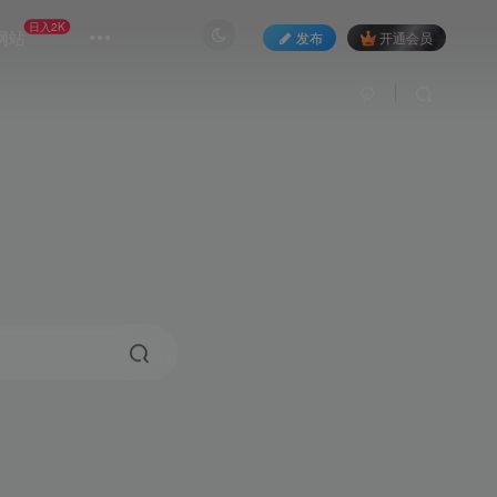
日入2K
网站
发布
开通会员