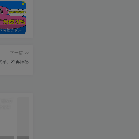
加入创易云网创会员，全站资源免费学习。
创易云网创【VIP会员专属交流群】
加盟创易云网创，搭建同款项目资源站，实现日入2000+
下一篇
得简单、不再神秘