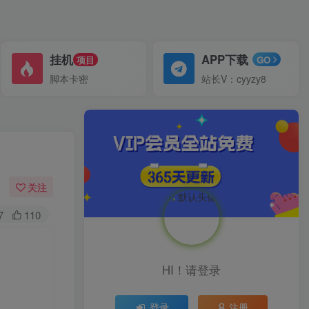
挂机
APP下载
项目
GO
脚本卡密
站长V：cyyzy8
关注
7
110
HI！请登录
登录
注册