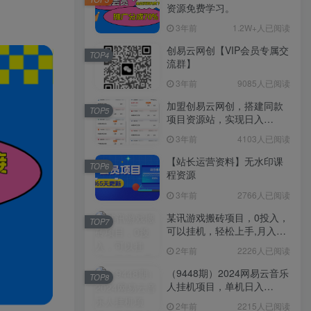
资源免费学习。
3年前
1.2W+人已阅读
创易云网创【VIP会员专属交
TOP4
流群】
3年前
9085人已阅读
加盟创易云网创，搭建同款
TOP5
项目资源站，实现日入
2000+
3年前
4103人已阅读
【站长运营资料】无水印课
TOP6
程资源
3年前
2766人已阅读
某讯游戏搬砖项目，0投入，
TOP7
可以挂机，轻松上手,月入
3000+上不封顶
2年前
2226人已阅读
（9448期）2024网易云音乐
TOP8
人挂机项目，单机日入
150+，无脑月入5000+
2年前
2215人已阅读