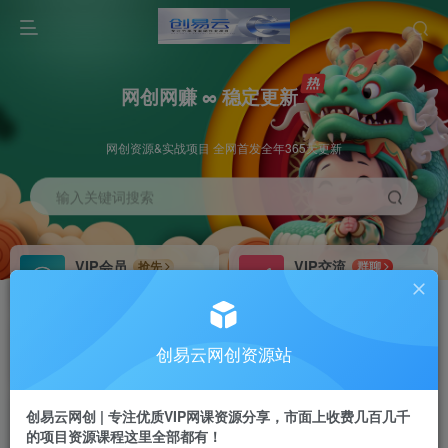
网创网赚 ∞ 稳定更新
网创资源&实战项目 全网首发全年365天更新
输入关键词搜索
VIP会员
VIP交流
抢先
群聊
免费下载全站资源
研究探讨更多创业项目路子。
VIP推广
招募站长
70%分佣
推荐
创易云网创资源站
会员专属推广链接
搭建同款网站，自己当老板
创易云网创 | 专注优质VIP网课资源分享，市面上收费几百几千
挂机
APP下载
项目
GO
的项目资源课程这里全部都有！
脚本卡密
站长V：cyyzy8