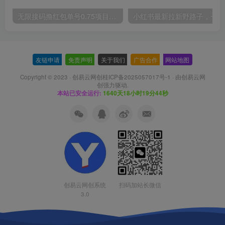
无限接码撸红包单号0.75项目无偿分享给你【揭秘】
小红
友链申请
-
免责声明
-
关于我们
-
广告合作
-
网站地图
Copyright © 2023 ·
创易云网创桂ICP备2025057017号-1
· 由
创易云网
创
强力驱动.
本站已安全运行:
1640天18小时19分44秒
扫码加站长微信
创易云网创系统
3.0