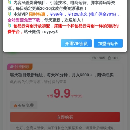
内容涵盖网赚项目、引流技术、电商运营、脚本源码等资
源，每日稳定更新20-30优质付费资源课程！
首页
创业课程
会员免费
正文
本站VIP
限时特惠，
￥99/年，￥129/永久 (推广佣金70%)，
全站资源免费下载，
每天更新，欢迎加入！
聊天项目最新玩法，每天20分钟，月入6200＋，
创易云网创开放加盟，搭建一个和创易云网创一样的知识付
费平台，
站长微信：cyyzy8
附详细实操流程解析（六节课）【揭秘】
开通VIP会员
加盟当站长
创易云
关注
2年前发布
1905
101
付费阅读
聊天项目最新玩法，每天20分钟，月入6200＋，附详细实操流程解析（六节课）【揭秘】
此内容为付费阅读，请付费后查看
9.9
99
Y币
Y币
免费
会员
立即购买
您好，您尚未登录。为了保护您的数据安全，请登录后继续浏览。