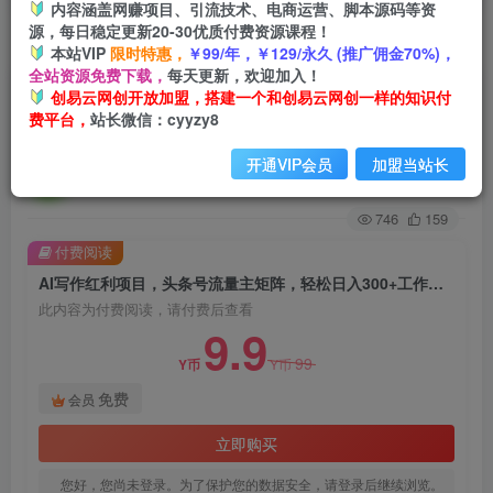
内容涵盖网赚项目、引流技术、电商运营、脚本源码等资
源，每日稳定更新20-30优质付费资源课程！
首页
创业课程
会员免费
正文
本站VIP
限时特惠，
￥99/年，￥129/永久 (推广佣金70%)，
全站资源免费下载，
每天更新，欢迎加入！
AI写作红利项目，头条号流量主矩阵，轻松日入
创易云网创开放加盟，搭建一个和创易云网创一样的知识付
费平台，
站长微信：cyyzy8
300+工作室月入5W【揭秘】
开通VIP会员
加盟当站长
创易云
关注
2年前发布
746
159
付费阅读
AI写作红利项目，头条号流量主矩阵，轻松日入300+工作室月入5W【揭秘】
此内容为付费阅读，请付费后查看
9.9
99
Y币
Y币
免费
会员
立即购买
您好，您尚未登录。为了保护您的数据安全，请登录后继续浏览。