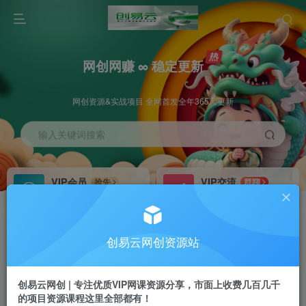
网创网赚 ∞ 稳定更新
网创资源&实战项目 全网首发全年365天更新
输入关键词搜索
VIP会员
VIP交流
抢先
群聊
免费下载全站资源
研究探讨更多创业项目路子。
VIP推广
招募站长
70%分佣
推荐
创易云网创资源站
会员专属推广链接
搭建同款网站，自己当老板
创易云网创 | 专注优质VIP网课资源分享，市面上收费几百几千
挂机
APP下载
项目
GO
的项目资源课程这里全部都有！
脚本卡密
站长V：cyyzy8