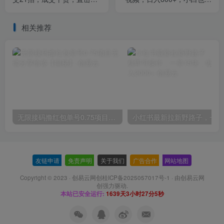
点，直指核心
做【揭秘】
相关推荐
无限接码撸红包单号0.75项目无偿分享给你【揭秘】
小红
友链申请
-
免责声明
-
关于我们
-
广告合作
-
网站地图
Copyright © 2023 ·
创易云网创桂ICP备2025057017号-1
· 由
创易云网
创
强力驱动.
本站已安全运行:
1639天3小时27分6秒