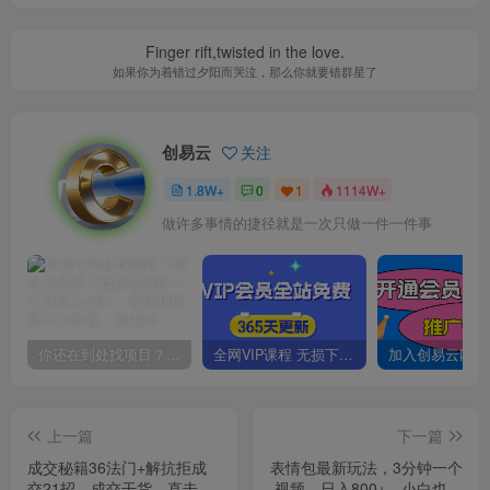
Finger rift,twisted in the love.
如果你为着错过夕阳而哭泣，那么你就要错群星了
创易云
关注
1.8W+
0
1
1114W+
做许多事情的捷径就是一次只做一件一件事
你还在到处找项目？还在当韭菜？我靠卖项目一个月收入5万+，曾经我也是个失败者。
全网VIP课程 无损下载~
上一篇
下一篇
成交秘籍36法门+解抗拒成
表情包最新玩法，3分钟一个
交21招，成交干货，直击痛
视频，日入800+，小白也能