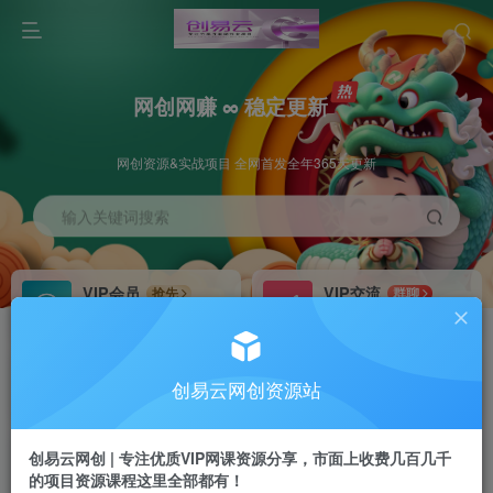
网创网赚 ∞ 稳定更新
网创资源&实战项目 全网首发全年365天更新
输入关键词搜索
VIP会员
VIP交流
抢先
群聊
免费下载全站资源
研究探讨更多创业项目路子。
VIP推广
招募站长
70%分佣
推荐
创易云网创资源站
会员专属推广链接
搭建同款网站，自己当老板
创易云网创 | 专注优质VIP网课资源分享，市面上收费几百几千
挂机
APP下载
项目
GO
的项目资源课程这里全部都有！
脚本卡密
站长V：cyyzy8