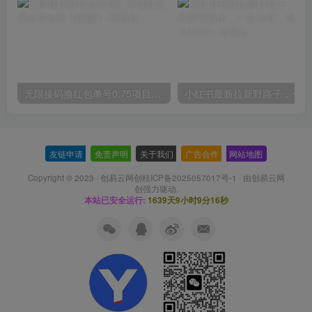
无限接码撸红包单号0.75项目无偿分享给你【揭秘】
小红
友链申请
-
免责声明
-
关于我们
-
广告合作
-
网站地图
Copyright © 2023 ·
创易云网创桂ICP备2025057017号-1
· 由
创易云网
创
强力驱动.
本站已安全运行:
1639天9小时9分17秒