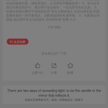
到你的版权利益，请联系我们，会尽快给予删除处理！ 4、本站全资
源仅供测试和学习，请勿用于非法操作，一切后果与本站无关。 5、
如遇到充值付费环节课程或软件 请马上删除退出 涉及自身权益/利益
需要投资的一律不要相信，访客发现请向客服举报。 6、本教程仅供
揭秘 请勿用于非法违规操作 否则和作者 官网 无关
THE END
会员免费
喜欢就支持一下吧
点赞
181
分享
收藏
There are two ways of spreading light: to be the candle or the
mirror that reflects it.
传递光亮有两种方式：成为一支蜡烛或当一面镜子