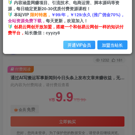
内容涵盖网赚项目、引流技术、电商运营、脚本源码等资
源，每日稳定更新20-30优质付费资源课程！
首页
创业课程
会员免费
正文
本站VIP
限时特惠，
￥99/年，￥129/永久 (推广佣金70%)，
全站资源免费下载，
每天更新，欢迎加入！
通过AI写搬运军事新闻到今日头条上发布文章来赚
创易云网创开放加盟，搭建一个和创易云网创一样的知识付
费平台，
站长微信：cyyzy8
收益，无脑复制粘贴，月入5000+【揭秘】
开通VIP会员
加盟当站长
创易云
关注
2年前发布
1232
181
付费阅读
通过AI写搬运军事新闻到今日头条上发布文章来赚收益，无脑复制粘贴，月入5000+【揭秘】
此内容为付费阅读，请付费后查看
9.9
99
Y币
Y币
免费
会员
立即购买
您好，您尚未登录。为了保护您的数据安全，请登录后继续浏览。