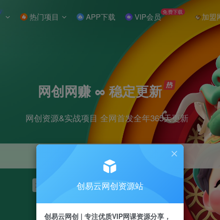
W
免费下载
热门项目
APP下载
VIP会员
加盟
网创网赚 ∞ 稳定更新
网创资源&实战项目 全网首发全年365天更新
创易云网创资源站
项目
抖音
引流
短视频
剪辑
小红书
创易云网创 | 专注优质VIP网课资源分享，