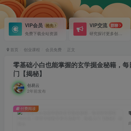
VIP会员
VIP交流
抢先
群聊
免费下载全站资源
研究探讨更多创业项目路子。
首页
创业课程
会员免费
正文
零基础小白也能掌握的玄学掘金秘籍，每日
门【揭秘】
创易云
2年前发布
付费阅读