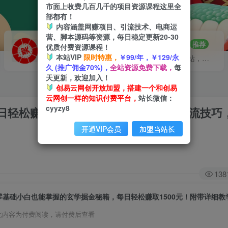
市面上收费几百几千的项目资源课程这里全
部都有！
内容涵盖网赚项目、引流技术、电商运
营、脚本源码等资源，每日稳定更新20-30
VIP推广
招募站长
70%分佣
推荐
优质付费资源课程！
本站VIP
限时特惠，
￥99/年，￥129/永
会员专属推广链接
搭建同款网站，自己当老板
久 (推广佣金70%)，
全站资源免费下载，
每
天更新，欢迎加入！
创易云网创开放加盟，搭建一个和创易
云网创一样的知识付费平台，
站长微信：
cyyzy8
轻松赚取1500元！附带详细教学和引流技巧
开通VIP会员
加盟当站长
138
此内容为付费阅读，请付费后查看