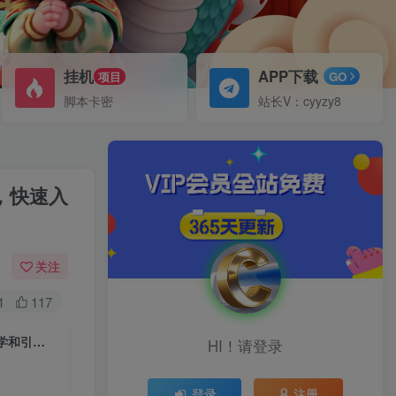
挂机
APP下载
项目
GO
脚本卡密
站长V：cyyzy8
，快速入
关注
1
117
零基础小白也能掌握的玄学掘金秘籍，每日轻松赚取1500元！附带详细教学和引流技巧，快速入门【揭秘】
HI！请登录
登录
注册