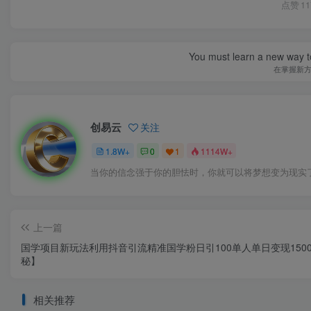
点赞
11
You must learn a new way t
在掌握新
创易云
关注
1.8W+
0
1
1114W+
当你的信念强于你的胆怯时，你就可以将梦想变为现实
上一篇
国学项目新玩法利用抖音引流精准国学粉日引100单人单日变现150
秘】
相关推荐