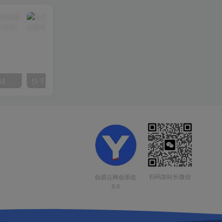
【阿里国际站】打造Top店铺&获得优质询盘客户，​95%的国际站讲师不会说的运营技巧
快手美女组合收益拼图引流，创业粉玩法，单日引流50+
扫码加站长微信
创易云网创系统
3.0