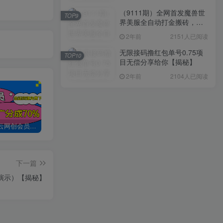
（9111期）全网首发魔兽世
TOP9
界美服全自动打金搬砖，日
入1000+，简单好操作，保
2年前
2151人已阅读
姆级教学
无限接码撸红包单号0.75项
TOP10
目无偿分享给你【揭秘】
2年前
2104人已阅读
加入创易云网创会员，全站资源免费学习。
创易云网创【VIP会员专属交流群】
加盟创易云网创，搭建同款项目资源站，实现日入2000+
下一篇
操演示）【揭秘】