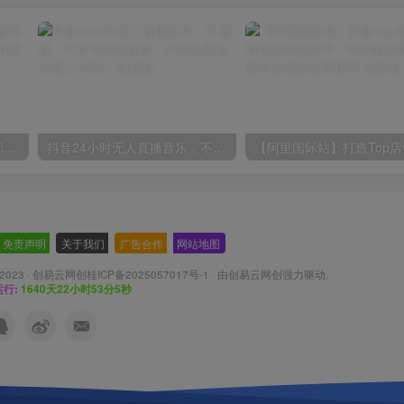
小红书最新拉新野路子，一部手机即可操作，一单15块，做得好日入2000+
抖音24小时无人直播音乐，不违规，不封号纯撸音浪，小白实操当天日入1000+
免责声明
-
关于我们
-
广告合作
-
网站地图
 2023 ·
创易云网创桂ICP备2025057017号-1
· 由
创易云网创
强力驱动.
行:
1640天22小时53分6秒