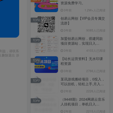
资源免费学习。
3年前
1.2W+人已阅读
创易云网创【VIP会员专属交
TOP4
流群】
3年前
9085人已阅读
加盟创易云网创，搭建同款
TOP5
项目资源站，实现日入
2000+
3年前
4103人已阅读
利益，请联系
上删除退出 涉
【站长运营资料】无水印课
TOP6
程资源
3年前
2766人已阅读
某讯游戏搬砖项目，0投入，
TOP7
可以挂机，轻松上手,月入
3000+上不封顶
2年前
2226人已阅读
（9448期）2024网易云音乐
TOP8
人挂机项目，单机日入
150+，无脑月入5000+
2年前
2215人已阅读