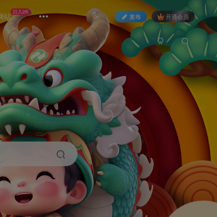
日入2K
网站
发布
开通会员