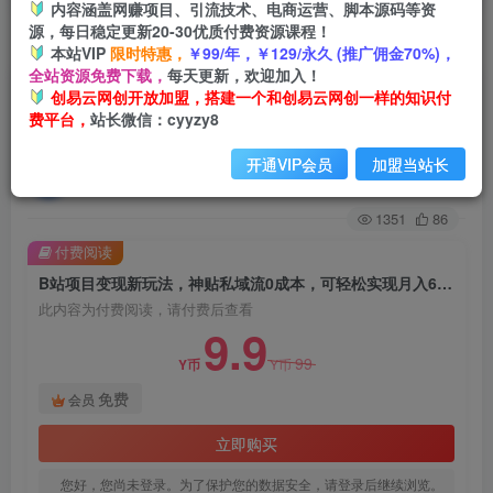
内容涵盖网赚项目、引流技术、电商运营、脚本源码等资
源，每日稳定更新20-30优质付费资源课程！
首页
创业课程
会员免费
正文
本站VIP
限时特惠，
￥99/年，￥129/永久 (推广佣金70%)，
全站资源免费下载，
每天更新，欢迎加入！
B站项目变现新玩法，神贴私域流0成本，可轻松
创易云网创开放加盟，搭建一个和创易云网创一样的知识付
费平台，
站长微信：cyyzy8
实现月入6000+【揭秘】
开通VIP会员
加盟当站长
创易云
关注
2年前发布
1351
86
付费阅读
B站项目变现新玩法，神贴私域流0成本，可轻松实现月入6000+【揭秘】
此内容为付费阅读，请付费后查看
9.9
99
Y币
Y币
免费
会员
立即购买
您好，您尚未登录。为了保护您的数据安全，请登录后继续浏览。