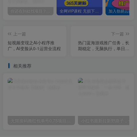
你还在到处找项目？还在当韭菜？我靠卖项目一个月收入5万+，曾经我也是个失败者。
全网VIP课程 无损下载~
上一篇
下一篇
短视频变现之AI小程序推
热门蓝海游戏推广任务，长
广，AI变脸从0-1运营全流程
期稳定，无脑执行，单日收
益3000+，可矩阵化操作
【揭秘】
相关推荐
无限接码撸红包单号0.75项目无偿分享给你【揭秘】
小红