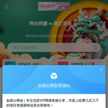
网创网赚 ∞ 稳定更新
网创资源&实战项目 全网首发全年365天更新
输入关键词搜索
VIP会员
VIP交流
抢先
群聊
免费下载全站资源
研究探讨更多创业项目路子。
VIP推广
招募站长
70%分佣
推荐
创易云网创资源站
会员专属推广链接
搭建同款网站，自己当老板
创易云网创 | 专注优质VIP网课资源分享，市面上收费几百几千
挂机
APP下载
项目
GO
的项目资源课程这里全部都有！
脚本卡密
站长V：cyyzy8