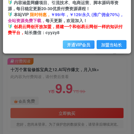
内容涵盖网赚项目、引流技术、电商运营、脚本源码等资
源，每日稳定更新20-30优质付费资源课程！
首页
创业课程
会员免费
正文
本站VIP
限时特惠，
￥99/年，￥129/永久 (推广佣金70%)，
全站资源免费下载，
每天更新，欢迎加入！
十万个富翁修炼宝典之12.AI写作爆文，月入5k+
创易云网创开放加盟，搭建一个和创易云网创一样的知识付
费平台，
站长微信：cyyzy8
创易云
关注
2年前发布
开通VIP会员
加盟当站长
1811
38
付费阅读
十万个富翁修炼宝典之12.AI写作爆文，月入5k+
此内容为付费阅读，请付费后查看
9.9
99
Y币
Y币
免费
会员
立即购买
您好，您尚未登录。为了保护您的数据安全，请登录后继续浏览。