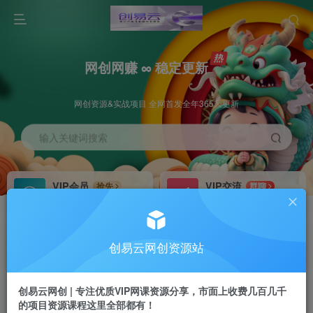
网创网赚 ∞ 稳定更新
网创资源&实战项目 全网首发全年365天更新
输入关键词搜索
VIP会员
VIP交流
抢先
群聊
免费下载全站资源
研究探讨更多创业项目路子。
VIP推广
招募站长
70%分佣
推荐
创易云网创资源站
会员专属推广链接
搭建同款网站，自己当老板
创易云网创 | 专注优质VIP网课资源分享，市面上收费几百几千
挂机
APP下载
项目
GO
的项目资源课程这里全部都有！
脚本卡密
站长V：cyyzy8