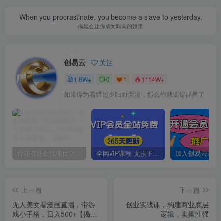
When you procrastinate, you become a slave to yesterday.
拖延会让你成为昨天的奴隶
创易云
关注
1.8W+
0
1
1114W+
如果你为着错过夕阳而哭泣，那么你就要错群星了
你还在到处找项目？还在当韭菜？我靠卖项目一个月收入5万+，曾经我也是个失败者。
全网VIP课程 无损下载~
上一篇
下一篇
无人美女看漫画直播，带游
创业实战课，​构建商业底层
戏小手柄，日入500+【揭
逻辑，实操性强