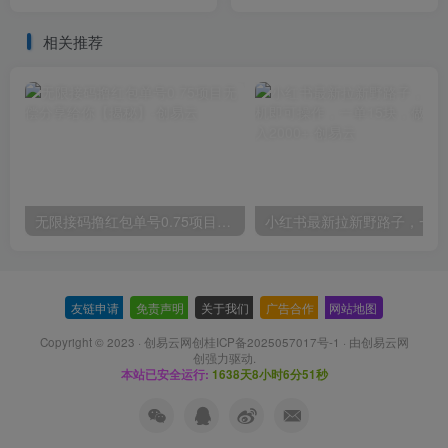
秘】
相关推荐
无限接码撸红包单号0.75项目无偿分享给你【揭秘】
小红
友链申请
-
免责声明
-
关于我们
-
广告合作
-
网站地图
Copyright © 2023 ·
创易云网创桂ICP备2025057017号-1
· 由
创易云网
创
强力驱动.
本站已安全运行:
1638天8小时6分52秒