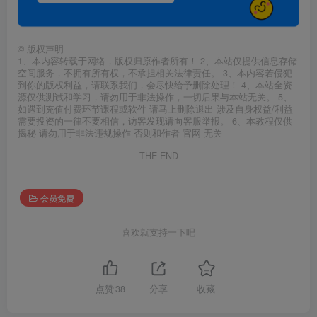
©
版权声明
1、本内容转载于网络，版权归原作者所有！ 2、本站仅提供信息存储
空间服务，不拥有所有权，不承担相关法律责任。 3、本内容若侵犯
到你的版权利益，请联系我们，会尽快给予删除处理！ 4、本站全资
源仅供测试和学习，请勿用于非法操作，一切后果与本站无关。 5、
如遇到充值付费环节课程或软件 请马上删除退出 涉及自身权益/利益
需要投资的一律不要相信，访客发现请向客服举报。 6、本教程仅供
揭秘 请勿用于非法违规操作 否则和作者 官网 无关
THE END
会员免费
喜欢就支持一下吧
点赞
38
分享
收藏