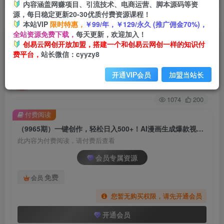
内容涵盖网赚项目、引流技术、电商运营、脚本源码等资
源，每日稳定更新20-30优质付费资源课程！
首页
创业课程
会员专属
正文
本站VIP
限时特惠，
￥99/年，￥129/永久 (推广佣金70%)，
全站资源免费下载，
每天更新，欢迎加入！
（9965期）一键创作，轻松日入500+！AI漫画生
创易云网创开放加盟，搭建一个和创易云网创一样的知识付
费平台，
站长微信：cyyzy8
成爆款视频，3分钟1条，双重去重可批…
开通VIP会员
加盟当站长
创易云
关注
2年前发布
1074
200
付费阅读
（9965期）一键创作，轻松日入500+！AI漫画生成爆款视频，3分钟1条，双重去重可批…
此内容为付费阅读，请付费后查看
会员专属资源
免费
会员
您暂无购买权限，请先开通会员
开通会员