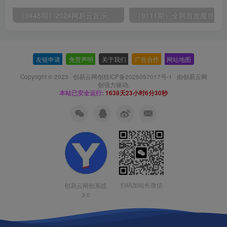
（9448期）2024网易云音乐人挂机项目，单机日入150+，无脑月入5000+
友链申请
-
免责声明
-
关于我们
-
广告合作
-
网站地图
Copyright © 2023 ·
创易云网创桂ICP备2025057017号-1
· 由
创易云网
创
强力驱动.
本站已安全运行:
1638天23小时6分30秒
扫码加站长微信
创易云网创系统
3.0