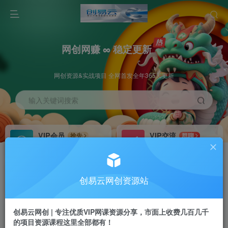
网创网赚 ∞ 稳定更新
网创资源&实战项目 全网首发全年365天更新
输入关键词搜索
VIP会员
VIP交流
抢先
群聊
免费下载全站资源
研究探讨更多创业项目路子。
VIP推广
招募站长
70%分佣
推荐
创易云网创资源站
会员专属推广链接
搭建同款网站，自己当老板
创易云网创 | 专注优质VIP网课资源分享，市面上收费几百几千
挂机
APP下载
项目
GO
的项目资源课程这里全部都有！
脚本卡密
站长V：cyyzy8