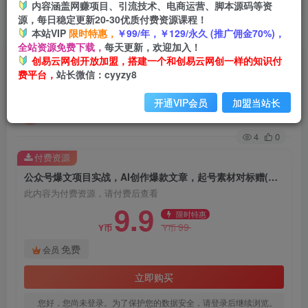
内容涵盖网赚项目、引流技术、电商运营、脚本源码等资
源，每日稳定更新20-30优质付费资源课程！
首页
创业课程
会员免费
正文
本站VIP
限时特惠，
￥99/年，￥129/永久 (推广佣金70%)，
全站资源免费下载，
每天更新，欢迎加入！
公众号爆文项目实战，AI创作爆款文章，起号素材
创易云网创开放加盟，搭建一个和创易云网创一样的知识付
费平台，
站长微信：cyyzy8
对标赠(附赛道AI提示词
开通VIP会员
加盟当站长
创易云
关注
1年前发布
4
0
付费资源
公众号爆文项目实战，AI创作爆款文章，起号素材对标赠(附赛道AI提示词
此内容为付费资源，请付费后查看
9.9
限时特惠
99
Y币
Y币
免费
会员
立即购买
您好，您尚未登录。为了保护您的数据安全，请登录后继续浏览。