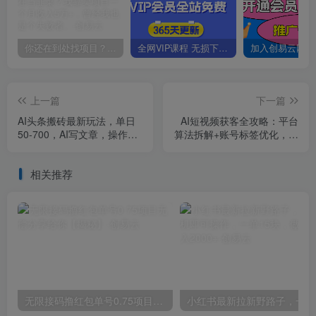
你还在到处找项目？还在当韭菜？我靠卖项目一个月收入5万+，曾经我也是个失败者。
全网VIP课程 无损下载~
上一篇
下一篇
AI头条搬砖最新玩法，单日
AI短视频获客全攻略：平台
50-700，AI写文章，操作简
算法拆解+账号标签优化，百
单，变现快
条日更与爆款选题方法
相关推荐
无限接码撸红包单号0.75项目无偿分享给你【揭秘】
小红