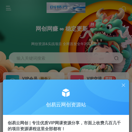
网创网赚 ∞ 稳定更新
网创资源&实战项目 全网首发全年365天更新
输入关键词搜索
VIP会员
VIP交流
抢先
群聊
免费下载全站资源
研究探讨更多创业项目路子。
VIP推广
招募站长
70%分佣
推荐
创易云网创资源站
会员专属推广链接
搭建同款网站，自己当老板
创易云网创 | 专注优质VIP网课资源分享，市面上收费几百几千
挂机
APP下载
项目
GO
的项目资源课程这里全部都有！
脚本卡密
站长V：cyyzy8