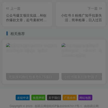
上一篇
下一篇
公众号爆文项目实战，AI创
小红书 0 粉推广知乎拉新失
作爆款文章，起号素材对标
活，简单粗暴，日入过百
赠(附赛道AI提示词
相关推荐
无限接码撸红包单号0.75项目无偿分享给你【揭秘】
小红
友链申请
-
免责声明
-
关于我们
-
广告合作
-
网站地图
Copyright © 2023 ·
创易云网创桂ICP备2025057017号-1
· 由
创易云网