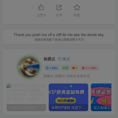
点赞
0
分享
收藏
Thank you push me off a cliff let me see the whole sky.
感谢你将我推下悬崖让我看清整片天空
创易云
关注
1.8W+
0
1
1114W+
我输过,我败过,但我从未放弃过
你还在到处找项目？还在当韭菜？我靠卖项目一个月收入5万+，曾经我也是个失败者。
全网VIP课程 无损下载~