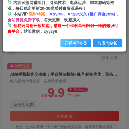
内容涵盖网赚项目、引流技术、电商运营、脚本源码等资
源，每日稳定更新20-30优质付费资源课程！
首页
创业课程
会员免费
正文
本站VIP
限时特惠，
￥99/年，￥129/永久 (推广佣金70%)，
全站资源免费下载，
每天更新，欢迎加入！
AI短视频获客全攻略：平台算法拆解+账号标签优
创易云网创开放加盟，搭建一个和创易云网创一样的知识付
费平台，
站长微信：cyyzy8
化，百条日更与爆款选题方法
开通VIP会员
加盟当站长
创易云
关注
1年前发布
3
0
付费资源
AI短视频获客全攻略：平台算法拆解+账号标签优化，百条日更与爆款选题方法
此内容为付费资源，请付费后查看
9.9
限时特惠
99
Y币
Y币
免费
会员
立即购买
您好，您尚未登录。为了保护您的数据安全，请登录后继续浏览。