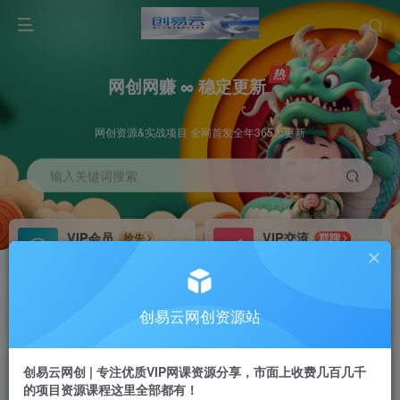
网创网赚 ∞ 稳定更新
网创资源&实战项目 全网首发全年365天更新
输入关键词搜索
VIP会员
VIP交流
抢先
群聊
免费下载全站资源
研究探讨更多创业项目路子。
VIP推广
招募站长
70%分佣
推荐
创易云网创资源站
会员专属推广链接
搭建同款网站，自己当老板
创易云网创 | 专注优质VIP网课资源分享，市面上收费几百几千
挂机
APP下载
项目
GO
的项目资源课程这里全部都有！
脚本卡密
站长V：cyyzy8