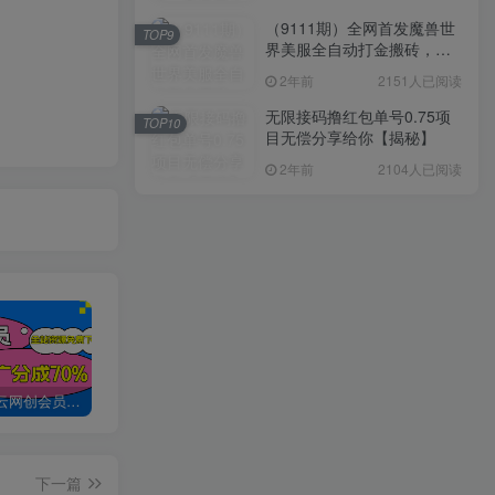
（9111期）全网首发魔兽世
TOP9
界美服全自动打金搬砖，日
入1000+，简单好操作，保
2年前
2151人已阅读
姆级教学
无限接码撸红包单号0.75项
TOP10
目无偿分享给你【揭秘】
2年前
2104人已阅读
加入创易云网创会员，全站资源免费学习。
创易云网创【VIP会员专属交流群】
加盟创易云网创，搭建同款项目资源站，实现日入2000+
下一篇