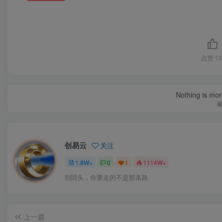
点赞
13
Nothing is more
创易云
关注
1.8W+
0
1
1114W+
别回头，你要走的不是那条路
上一篇