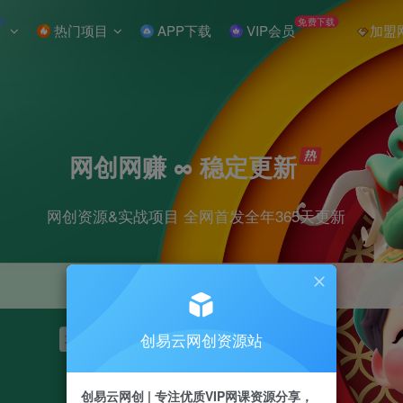
W
免费下载
热门项目
APP下载
VIP会员
加盟
网创网赚 ∞ 稳定更新
网创资源&实战项目 全网首发全年365天更新
创易云网创资源站
项目
抖音
引流
短视频
剪辑
小红书
创易云网创 | 专注优质VIP网课资源分享，