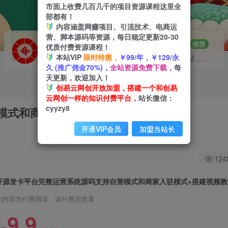
市面上收费几百几千的项目资源课程这里全
部都有！
内容涵盖网赚项目、引流技术、电商运
营、脚本源码等资源，每日稳定更新20-30
VIP推广
招募站长
70%分佣
推荐
优质付费资源课程！
本站VIP
限时特惠，
￥99/年，￥129/永
会员专属推广链接
搭建同款网站，自己当老板
久 (推广佣金70%)，
全站资源免费下载，
每
天更新，欢迎加入！
创易云网创开放加盟，搭建一个和创易
云网创一样的知识付费平台，
站长微信：
cyyzy8
模式和商家入驻模式+搭建视频教程
开通VIP会员
加盟当站长
124
开源发卡平台完整运营系统源码支持自营模式和商家入驻模式+搭建视频教
此内容为付费阅读，请付费后查看
9.9