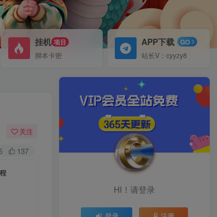
挂机
APP下载
项目
GO
脚本卡密
站长V：cyyzy8
关注
5
137
程
HI！请登录
登录
注册