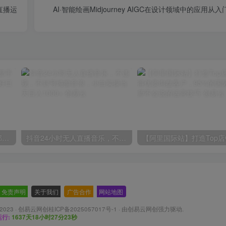
直播运
AI·智能绘画Midjourney AIGC在设计领域中的应用从
小红书最新拉新野路子，一部手机即可操作，一单15块，做得好日入2000+
抖音24小时无人直播音乐，不违规，不封号纯撸音浪，小白实操当天日入1000+
免责声明
-
关于我们
-
广告合作
-
网站地图
 2023 ·
创易云网创桂ICP备2025057017号-1
· 由
创易云网创
强力驱动.
行:
1637天18小时27分25秒