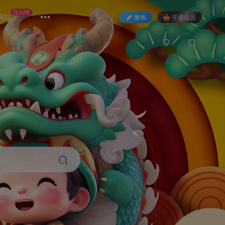
日入2K
网站
发布
开通会员