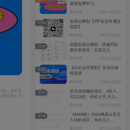
资源免费学习。
3年前
1.2W+人已阅读
创易云网创【VIP会员专属交
TOP4
流群】
3年前
9085人已阅读
加盟创易云网创，搭建同款
TOP5
项目资源站，实现日入
2000+
3年前
4102人已阅读
【站长运营资料】无水印课
TOP6
程资源
3年前
2766人已阅读
某讯游戏搬砖项目，0投入，
利益，请联系
TOP7
上删除退出 涉
可以挂机，轻松上手,月入
3000+上不封顶
2年前
2226人已阅读
（9448期）2024网易云音乐
TOP8
人挂机项目，单机日入
150+，无脑月入5000+
2年前
2214人已阅读