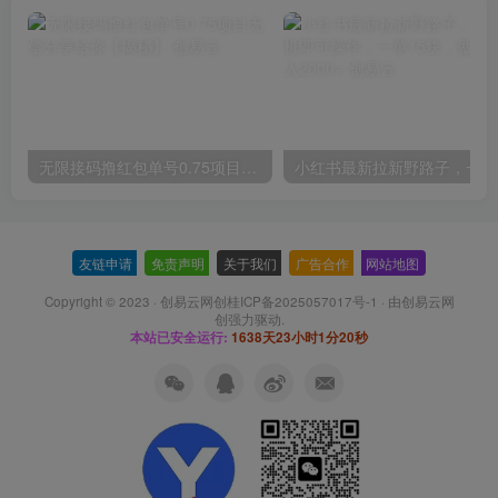
无限接码撸红包单号0.75项目无偿分享给你【揭秘】
小红
友链申请
-
免责声明
-
关于我们
-
广告合作
-
网站地图
Copyright © 2023 ·
创易云网创桂ICP备2025057017号-1
· 由
创易云网
创
强力驱动.
本站已安全运行:
1638天23小时1分20秒