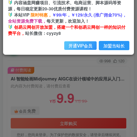
内容涵盖网赚项目、引流技术、电商运营、脚本源码等资
源，每日稳定更新20-30优质付费资源课程！
首页
创业课程
会员免费
正文
本站VIP
限时特惠，
￥99/年，￥129/永久 (推广佣金70%)，
全站资源免费下载，
每天更新，欢迎加入！
AI·智能绘画Midjourney AIGC在设计领域中的应
创易云网创开放加盟，搭建一个和创易云网创一样的知识付
费平台，
站长微信：cyyzy8
用从入门到精通（11节课）
开通VIP会员
加盟当站长
创易云
关注
2年前发布
998
120
付费阅读
AI·智能绘画Midjourney AIGC在设计领域中的应用从入门到精通（11节课）
此内容为付费阅读，请付费后查看
9.9
99
Y币
Y币
免费
会员
立即购买
您好，您尚未登录。为了保护您的数据安全，请登录后继续浏览。