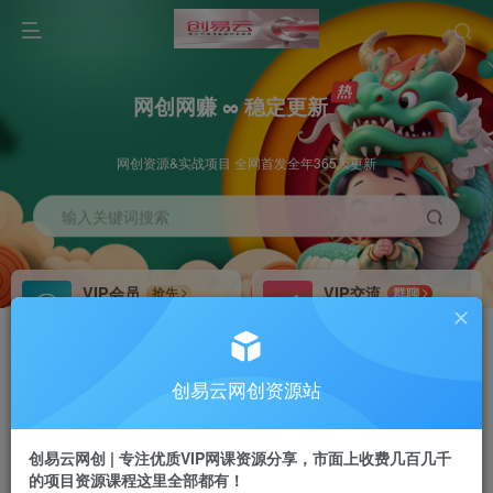
网创网赚 ∞ 稳定更新
网创资源&实战项目 全网首发全年365天更新
输入关键词搜索
VIP会员
VIP交流
抢先
群聊
免费下载全站资源
研究探讨更多创业项目路子。
VIP推广
招募站长
70%分佣
推荐
创易云网创资源站
会员专属推广链接
搭建同款网站，自己当老板
创易云网创 | 专注优质VIP网课资源分享，市面上收费几百几千
挂机
APP下载
项目
GO
的项目资源课程这里全部都有！
脚本卡密
站长V：cyyzy8