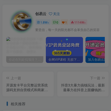
创易云
关注
1.8W+
0
1
1114W+
要坚信，每一天的阳光都不会辜负自己的笑容
你还在到处找项目？还在当韭菜？我靠卖项目一个月收入5万+，曾经我也是个失败者。
全网VIP课程 无损下载~
上一篇
下一篇
开源发卡平台完整运营系统
抖音3大暴力搞钱玩法，最新
源码支持自营模式和商家入
最暴力在抖音上面赚钱的方
驻模式+搭建视频教程
法【揭秘】
相关推荐