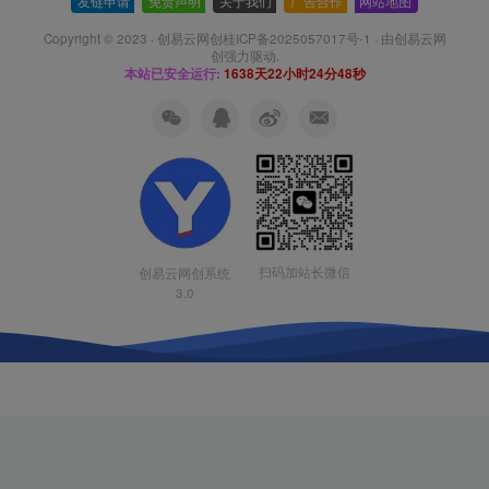
友链申请
-
免责声明
-
关于我们
-
广告合作
-
网站地图
Copyright © 2023 ·
创易云网创桂ICP备2025057017号-1
· 由
创易云网
创
强力驱动.
本站已安全运行:
1638天22小时24分49秒
扫码加站长微信
创易云网创系统
3.0