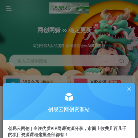
网创网赚 ∞ 稳定更新
网创资源&实战项目 全网首发全年365天更新
输入关键词搜索
VIP会员
VIP交流
抢先
群聊
免费下载全站资源
研究探讨更多创业项目路子。
VIP推广
招募站长
70%分佣
推荐
创易云网创资源站
会员专属推广链接
搭建同款网站，自己当老板
创易云网创 | 专注优质VIP网课资源分享，市面上收费几百几千
挂机
APP下载
项目
GO
的项目资源课程这里全部都有！
脚本卡密
站长V：cyyzy8