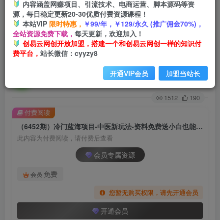
内容涵盖网赚项目、引流技术、电商运营、脚本源码等资
源，每日稳定更新20-30优质付费资源课程！
首页
创业课程
会员专属
正文
本站VIP
限时特惠，
￥99/年，￥129/永久 (推广佣金70%)，
全站资源免费下载，
每天更新，欢迎加入！
（6452期）冷门蓝海项目-中医新玩法-资料免费送
创易云网创开放加盟，搭建一个和创易云网创一样的知识付
费平台，
站长微信：cyyzy8
小白也能日入500+
开通VIP会员
加盟当站长
创易云
关注
2年前发布
1512
190
付费阅读
（6452期）冷门蓝海项目-中医新玩法-资料免费送小白也能日入500+
此内容为付费阅读，请付费后查看
会员专属资源
免费
会员
您暂无购买权限，请先开通会员
开通会员