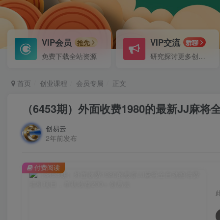
VIP会员
VIP交流
抢先
群聊
免费下载全站资源
研究探讨更多创业项目路子。
首页
创业课程
会员专属
正文
（6453期）外面收费1980的最新JJ麻
创易云
2年前发布
付费阅读