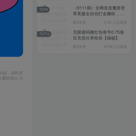
（9111期）全网首发魔兽世
TOP9
界美服全自动打金搬砖，日
入1000+，简单好操作，保
2年前
2151人已阅读
姆级教学
无限接码撸红包单号0.75项
TOP10
目无偿分享给你【揭秘】
2年前
2104人已阅读
利益，请联系
上删除退出 涉