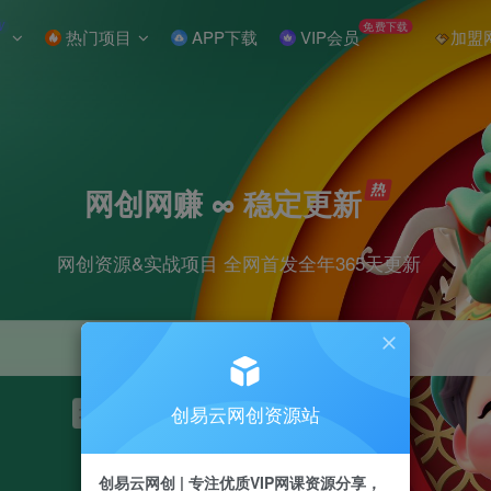
W
免费下载
热门项目
APP下载
VIP会员
加盟
网创网赚 ∞ 稳定更新
网创资源&实战项目 全网首发全年365天更新
创易云网创资源站
项目
抖音
引流
短视频
剪辑
小红书
创易云网创 | 专注优质VIP网课资源分享，