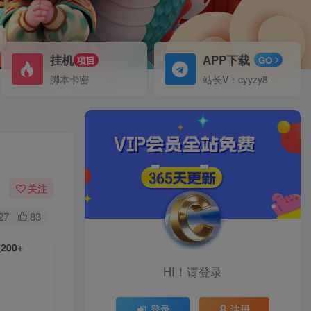
挂机
APP下载
项目
GO
脚本卡密
站长V：cyyzy8
关注
27
83
00+
HI！请登录
登录
注册