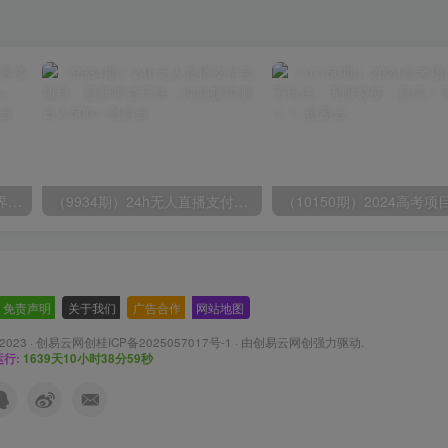
（9111期）全网首发魔兽世界美服全自动打金搬砖，日入1000+，简单好操作，保姆级教学
（9934期）24h无人直播支付宝项目，最新带货玩法，纯躺赚实测日入500+
免责声明
-
关于我们
-
广告合作
-
网站地图
 2023 ·
创易云网创桂ICP备2025057017号-1
· 由
创易云网创
强力驱动.
行:
1639天10小时39分1秒