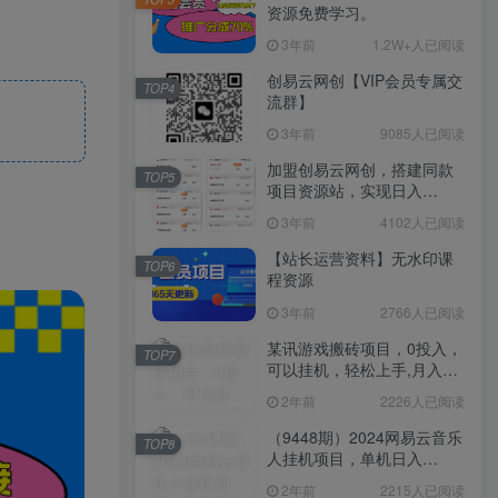
资源免费学习。
3年前
1.2W+人已阅读
创易云网创【VIP会员专属交
TOP4
流群】
3年前
9085人已阅读
加盟创易云网创，搭建同款
TOP5
项目资源站，实现日入
2000+
3年前
4102人已阅读
【站长运营资料】无水印课
TOP6
程资源
3年前
2766人已阅读
某讯游戏搬砖项目，0投入，
TOP7
可以挂机，轻松上手,月入
3000+上不封顶
2年前
2226人已阅读
（9448期）2024网易云音乐
TOP8
人挂机项目，单机日入
150+，无脑月入5000+
2年前
2215人已阅读