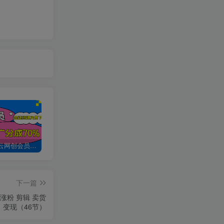
加入创易云网创会员，全站资源免费学习。
创易云网创【VIP会员专属交流群】
加盟创易云网创，搭建同款项目资源站，实现日入2000+
下一篇
涨粉 剪辑 卖货
变现（46节）