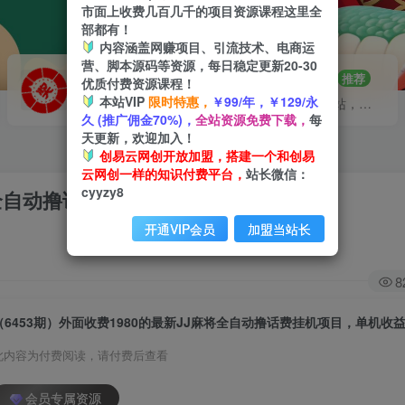
市面上收费几百几千的项目资源课程这里全
部都有！
内容涵盖网赚项目、引流技术、电商运
营、脚本源码等资源，每日稳定更新20-30
VIP推广
招募站长
70%分佣
推荐
优质付费资源课程！
本站VIP
限时特惠，
￥99/年，￥129/永
会员专属推广链接
搭建同款网站，自己当老板
久 (推广佣金70%)，
全站资源免费下载，
每
天更新，欢迎加入！
创易云网创开放加盟，搭建一个和创易
云网创一样的知识付费平台，
站长微信：
cyyzy8
将全自动撸话费挂机项目，单机收益200+
开通VIP会员
加盟当站长
8
（6453期）外面收费1980的最新JJ麻将全自动撸话费挂机项目，单机收益2
此内容为付费阅读，请付费后查看
会员专属资源