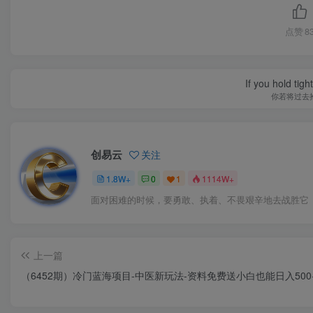
点赞
8
If you hold tig
你若将过去
创易云
关注
1.8W+
0
1
1114W+
面对困难的时候，要勇敢、执着、不畏艰辛地去战胜它
上一篇
（6452期）冷门蓝海项目-中医新玩法-资料免费送小白也能日入500