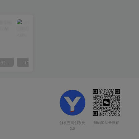
（10150期）2024高考项目野路子玩法，无限裂变，最高一天1W＋！
（10163期）快手掘金撸收益最新技术，高收益玩法，单日变现500+，小白必备项目
扫码加站长微信
创易云网创系统
3.0