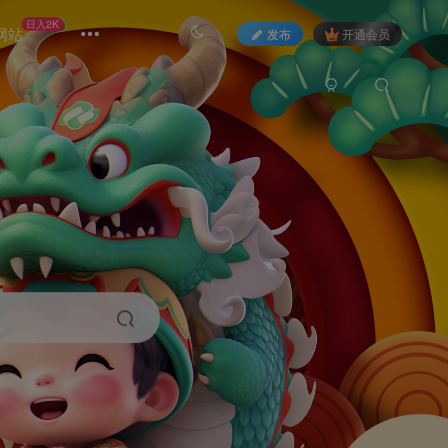
日入2K
网站
发布
开通会员