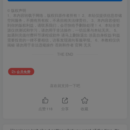
©
版权声明
1、本内容转载于网络，版权归原作者所有！ 2、本站仅提供信息存储
空间服务，不拥有所有权，不承担相关法律责任。 3、本内容若侵犯
到你的版权利益，请联系我们，会尽快给予删除处理！ 4、本站全资
源仅供测试和学习，请勿用于非法操作，一切后果与本站无关。 5、
如遇到充值付费环节课程或软件 请马上删除退出 涉及自身权益/利益
需要投资的一律不要相信，访客发现请向客服举报。 6、本教程仅供
揭秘 请勿用于非法违规操作 否则和作者 官网 无关
THE END
会员免费
喜欢就支持一下吧
点赞
118
分享
收藏