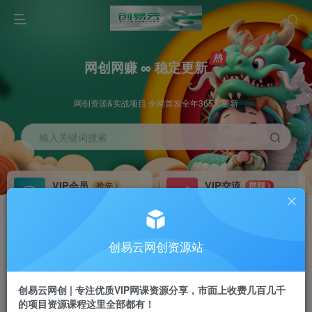
网创网赚 ∞ 稳定更新
网创资源&实战项目 全网首发全年365天更新
输入关键词搜索
VIP会员
VIP交流
抢先
群聊
免费下载全站资源
研究探讨更多创业项目路子。
VIP推广
招募站长
70%分佣
推荐
创易云网创资源站
会员专属推广链接
搭建同款网站，自己当老板
创易云网创 | 专注优质VIP网课资源分享，市面上收费几百几千
挂机
APP下载
项目
GO
的项目资源课程这里全部都有！
脚本卡密
站长V：cyyzy8