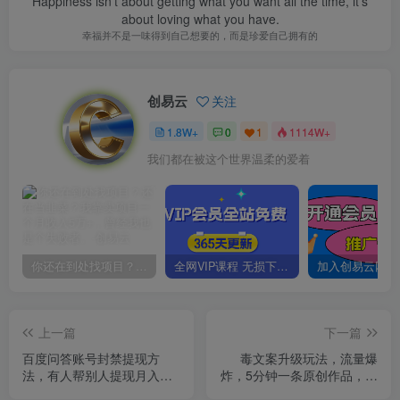
Happiness isn't about getting what you want all the time, it's
about loving what you have.
幸福并不是一味得到自己想要的，而是珍爱自己拥有的
创易云
关注
1.8W+
0
1
1114W+
我们都在被这个世界温柔的爱着
你还在到处找项目？还在当韭菜？我靠卖项目一个月收入5万+，曾经我也是个失败者。
全网VIP课程 无损下载~
上一篇
下一篇
百度问答账号封禁提现方
毒文案升级玩法，流量爆
法，有人帮别人提现月入过
炸，5分钟一条原创作品，单
万【随时和谐目前可用】
个作品变现500+