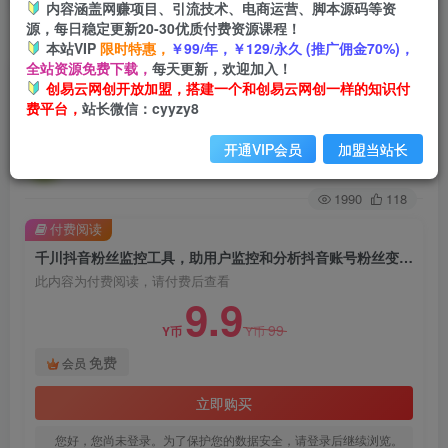
内容涵盖网赚项目、引流技术、电商运营、脚本源码等资
源，每日稳定更新20-30优质付费资源课程！
首页
创业课程
会员免费
正文
本站VIP
限时特惠，
￥99/年，￥129/永久 (推广佣金70%)，
全站资源免费下载，
每天更新，欢迎加入！
千川抖音粉丝监控工具，助用户监控和分析抖音账
创易云网创开放加盟，搭建一个和创易云网创一样的知识付
费平台，
站长微信：cyyzy8
号粉丝变化的工具【永久脚本+使用教程】
开通VIP会员
加盟当站长
创易云
关注
2年前发布
1990
118
付费阅读
千川抖音粉丝监控工具，助用户监控和分析抖音账号粉丝变化的工具【永久脚本+使用教程】
此内容为付费阅读，请付费后查看
9.9
99
Y币
Y币
免费
会员
立即购买
您好，您尚未登录。为了保护您的数据安全，请登录后继续浏览。