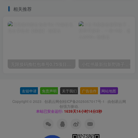
相关推荐
无限接码撸红包单号0.75项目无偿分享给你【揭秘】
小红
友链申请
-
免责声明
-
关于我们
-
广告合作
-
网站地图
Copyright © 2023 ·
创易云网创桂ICP备2025057017号-1
· 由
创易云网
创
强力驱动.
本站已安全运行:
1639天14小时14分4秒