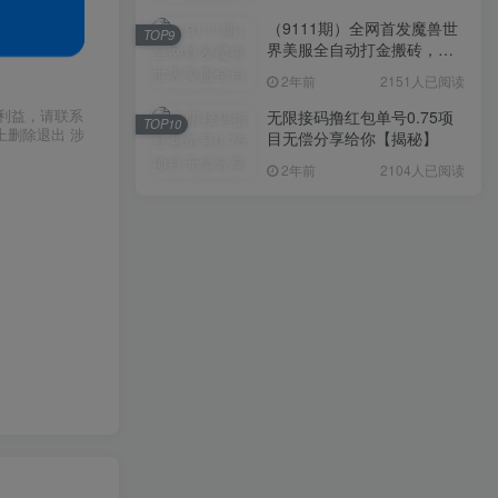
（9111期）全网首发魔兽世
TOP9
界美服全自动打金搬砖，日
入1000+，简单好操作，保
2年前
2151人已阅读
姆级教学
利益，请联系
无限接码撸红包单号0.75项
TOP10
上删除退出 涉
目无偿分享给你【揭秘】
2年前
2104人已阅读