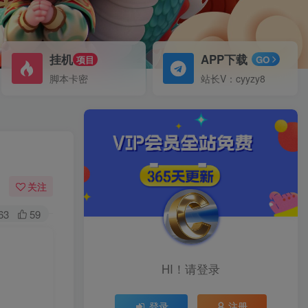
挂机
APP下载
项目
GO
脚本卡密
站长V：cyyzy8
关注
63
59
HI！请登录
登录
注册