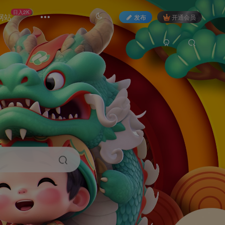
日入2K
网站
发布
开通会员