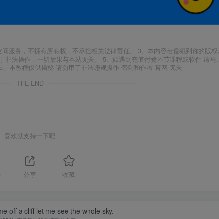
空间服务，不拥有所有权，不承担相关法律责任。 3、本内容若侵犯到你的版权
于非法操作，一切后果与本站无关。 5、如遇到充值付费环节课程或软件 请马
6、本教程仅供揭秘 请勿用于非法违规操作 否则和作者 官网 无关
THE END
喜欢就支持一下吧
9
分享
收藏
 off a cliff let me see the whole sky.