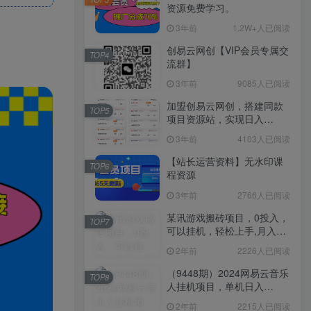
资源免费学习。
3年前
1.2W+人已阅读
创易云网创【VIP会员专属交
TOP4
流群】
3年前
9085人已阅读
加盟创易云网创，搭建同款
TOP5
项目资源站，实现日入
2000+
3年前
4103人已阅读
【站长运营资料】无水印课
TOP6
程资源
3年前
2766人已阅读
某讯游戏搬砖项目，0投入，
TOP7
可以挂机，轻松上手,月入
3000+上不封顶
2年前
2226人已阅读
（9448期）2024网易云音乐
TOP8
人挂机项目，单机日入
150+，无脑月入5000+
2年前
2215人已阅读