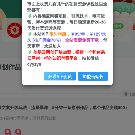
市面上收费几百几千的项目资源课程这里全
部都有！
内容涵盖网赚项目、引流技术、电商运
营、脚本源码等资源，每日稳定更新20-30
VIP推广
招募站长
70%分佣
推荐
优质付费资源课程！
本站VIP
限时特惠，
￥99/年，￥129/永
会员专属推广链接
搭建同款网站，自己当老板
久 (推广佣金70%)，
全站资源免费下载，
每
天更新，欢迎加入！
创易云网创开放加盟，搭建一个和创易
云网创一样的知识付费平台，
站长微信：
cyyzy8
创作品，单个作品变现500+
开通VIP会员
加盟当站长
12
毒文案升级玩法，流量爆炸，5分钟一条原创作品，单个作品变现500+
此内容为付费阅读，请付费后查看
9.9