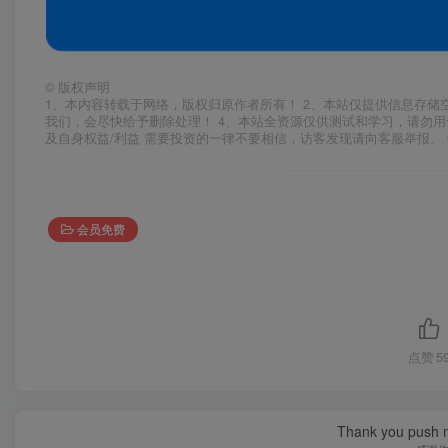
©
版权声明
1、本内容转载于网络，版权归原作者所有！ 2、本站仅提供信息存储
我们，会尽快给予删除处理！ 4、本站全资源仅供测试和学习，请勿用
及自身权益/利益 需要投资的一律不要相信，访客发现请向客服举报。 
会员免费
点赞
5
Thank you push me