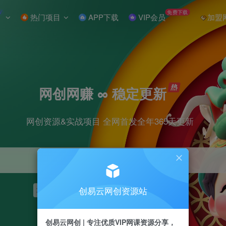
W
免费下载
热门项目
APP下载
VIP会员
加盟
网创网赚 ∞ 稳定更新
网创资源&实战项目 全网首发全年365天更新
创易云网创资源站
项目
抖音
引流
短视频
剪辑
小红书
创易云网创 | 专注优质VIP网课资源分享，