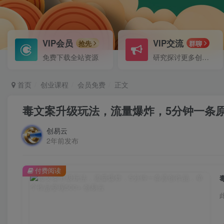
VIP会员
VIP交流
抢先
群聊
免费下载全站资源
研究探讨更多创业项目路子。
首页
创业课程
会员免费
正文
毒文案升级玩法，流量爆炸，5分钟一条原
创易云
2年前发布
付费阅读