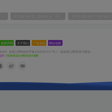
小红书最新拉新野路子，一部手机即可操作，一单15块，做得好日入2000+
抖音24小时无人直播音乐，不违规，不封号纯撸音浪，小白实操当天日入1000+
免责声明
-
关于我们
-
广告合作
-
网站地图
 2023 ·
创易云网创桂ICP备2025057017号-1
· 由
创易云网创
强力驱动.
行:
1639天23小时43分20秒