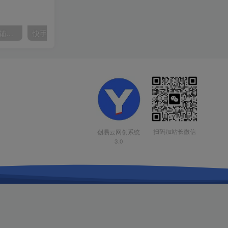
【阿里国际站】打造Top店铺&获得优质询盘客户，​95%的国际站讲师不会说的运营技巧
快手美女组合收益拼图引流，创业粉玩法，单日引流50+
扫码加站长微信
创易云网创系统
3.0