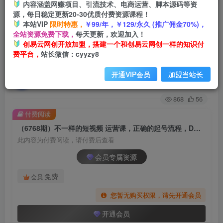
内容涵盖网赚项目、引流技术、电商运营、脚本源码等资
源，每日稳定更新20-30优质付费资源课程！
首页
创业课程
会员专属
正文
本站VIP
限时特惠，
￥99/年，￥129/永久 (推广佣金70%)，
全站资源免费下载，
每天更新，欢迎加入！
（6768期）不一样的短视频 运营课，正确的起号
创易云网创开放加盟，搭建一个和创易云网创一样的知识付
费平台，
站长微信：cyyzy8
流程，DOU+投放底层逻辑，快速掌握数…
开通VIP会员
加盟当站长
创易云
关注
2年前发布
868
56
付费阅读
（6768期）不一样的短视频 运营课，正确的起号流程，DOU+投放底层逻辑，快速掌握数…
此内容为付费阅读，请付费后查看
会员专属资源
免费
会员
您暂无购买权限，请先开通会员
开通会员