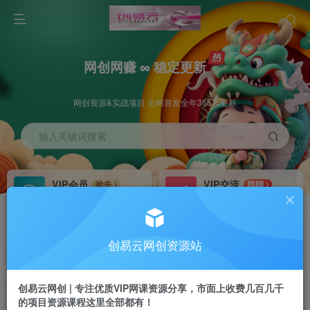
网创网赚 ∞ 稳定更新
网创资源&实战项目 全网首发全年365天更新
输入关键词搜索
VIP会员
VIP交流
抢先
群聊
免费下载全站资源
研究探讨更多创业项目路子。
VIP推广
招募站长
70%分佣
推荐
创易云网创资源站
会员专属推广链接
搭建同款网站，自己当老板
创易云网创 | 专注优质VIP网课资源分享，市面上收费几百几千
挂机
APP下载
项目
GO
的项目资源课程这里全部都有！
脚本卡密
站长V：cyyzy8