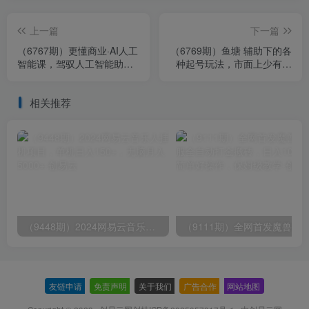
上一篇
下一篇
（6767期）更懂商业·AI人工
（6769期）鱼塘 辅助下的各
智能课，​驾驭人工智能助力
种起号玩法，市面上少有的
生意增长（50节）
鱼塘课程 养鱼 起号 选品 爆
流…
相关推荐
（9448期）2024网易云音乐人挂机项目，单机日入150+，无脑月入5000+
友链申请
-
免责声明
-
关于我们
-
广告合作
-
网站地图