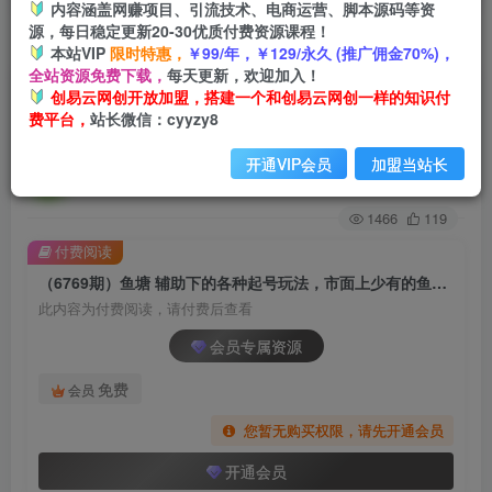
内容涵盖网赚项目、引流技术、电商运营、脚本源码等资
源，每日稳定更新20-30优质付费资源课程！
首页
创业课程
会员专属
正文
本站VIP
限时特惠，
￥99/年，￥129/永久 (推广佣金70%)，
全站资源免费下载，
每天更新，欢迎加入！
（6769期）鱼塘 辅助下的各种起号玩法，市面上
创易云网创开放加盟，搭建一个和创易云网创一样的知识付
费平台，
站长微信：cyyzy8
少有的鱼塘课程 养鱼 起号 选品 爆流…
开通VIP会员
加盟当站长
创易云
关注
2年前发布
1466
119
付费阅读
（6769期）鱼塘 辅助下的各种起号玩法，市面上少有的鱼塘课程 养鱼 起号 选品 爆流…
此内容为付费阅读，请付费后查看
会员专属资源
免费
会员
您暂无购买权限，请先开通会员
开通会员