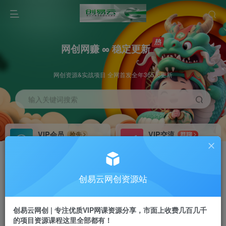
网创网赚 ∞ 稳定更新
网创资源&实战项目 全网首发全年365天更新
输入关键词搜索
VIP会员
VIP交流
抢先
群聊
免费下载全站资源
研究探讨更多创业项目路子。
VIP推广
招募站长
70%分佣
推荐
创易云网创资源站
会员专属推广链接
搭建同款网站，自己当老板
创易云网创 | 专注优质VIP网课资源分享，市面上收费几百几千
挂机
APP下载
项目
GO
的项目资源课程这里全部都有！
脚本卡密
站长V：cyyzy8