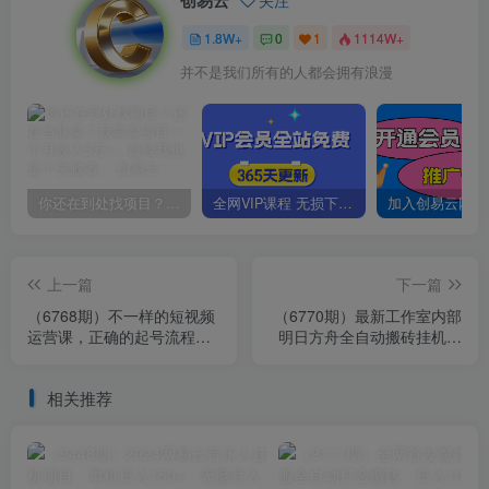
创易云
关注
1.8W+
0
1
1114W+
并不是我们所有的人都会拥有浪漫
你还在到处找项目？还在当韭菜？我靠卖项目一个月收入5万+，曾经我也是个失败者。
全网VIP课程 无损下载~
上一篇
下一篇
（6768期）不一样的短视频
（6770期）最新工作室内部
运营课，正确的起号流程，
明日方舟全自动搬砖挂机项
DOU+投放底层逻辑，快速
目，单机轻松月入6000+
掌握数…
相关推荐