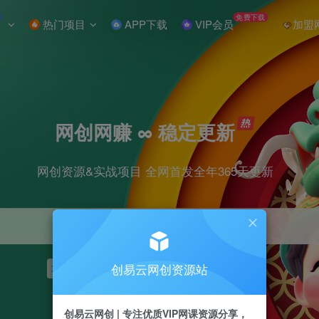
W
免费下载
热门项目
APP下载
VIP会员
加盟
网创网赚 ∞ 稳定更新
网创资源&实战项目 全网首发全年365天更新
创易云网创资源站
项目
抖音
引流
短视频
剪辑
小红书
创易云网创 | 专注优质VIP网课资源分享，