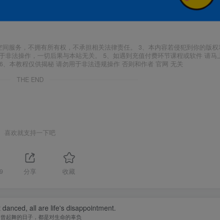
空间服务，不拥有所有权，不承担相关法律责任。 3、本内容若侵犯到你的版权
于非法操作，一切后果与本站无关。 5、如遇到充值付费环节课程或软件 请马
6、本教程仅供揭秘 请勿用于非法违规操作 否则和作者 官网 无关
THE END
喜欢就支持一下吧
9
分享
收藏
danced, all are life's disappointment.
不曾起舞的日子，都是对生命的辜负