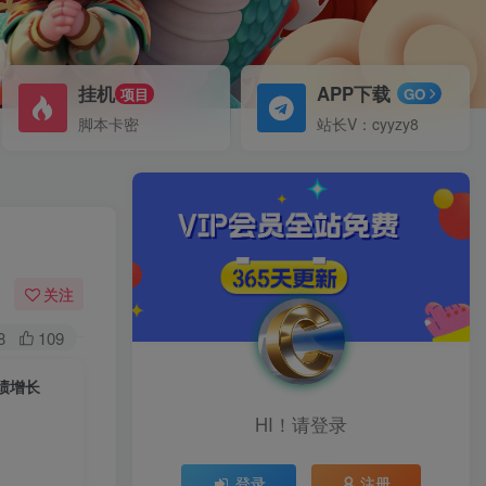
挂机
APP下载
项目
GO
脚本卡密
站长V：cyyzy8
关注
8
109
绩增长
HI！请登录
登录
注册