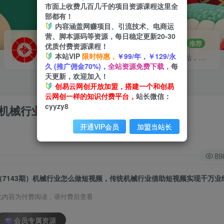
市面上收费几百几千的项目资源课程这里全
部都有！
内容涵盖网赚项目、引流技术、电商运
营、脚本源码等资源，每日稳定更新20-30
VIP推广
招募站长
70%分佣
推荐
优质付费资源课程！
本站VIP
限时特惠，
￥99/年，￥129/永
会员专属推广链接
搭建同款网站，自己当老板
久 (推广佣金70%)，
全站资源免费下载，
每
天更新，欢迎加入！
创易云网创开放加盟，搭建一个和创易
云网创一样的知识付费平台，
站长微信：
cyyzy8
统机械行业借助短视频实现千万业绩增长
开通VIP会员
加盟当站长
89
（7143期）机械行业怎么做短视频，传统机械行业借助短视频实现千万业
此内容为付费阅读，请付费后查看
会员专属资源