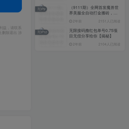
（9111期）全网首发魔兽世
TOP9
界美服全自动打金搬砖，日
入1000+，简单好操作，保
2年前
2151人已阅读
姆级教学
利益，请联系
无限接码撸红包单号0.75项
TOP10
上删除退出 涉
目无偿分享给你【揭秘】
2年前
2104人已阅读