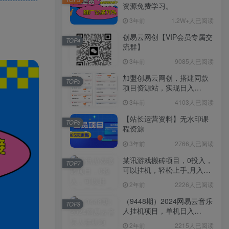
资源免费学习。
3年前
1.2W+人已阅读
创易云网创【VIP会员专属交
TOP4
流群】
3年前
9085人已阅读
加盟创易云网创，搭建同款
TOP5
项目资源站，实现日入
2000+
3年前
4103人已阅读
【站长运营资料】无水印课
TOP6
程资源
3年前
2766人已阅读
某讯游戏搬砖项目，0投入，
TOP7
可以挂机，轻松上手,月入
3000+上不封顶
2年前
2226人已阅读
（9448期）2024网易云音乐
TOP8
人挂机项目，单机日入
150+，无脑月入5000+
2年前
2215人已阅读