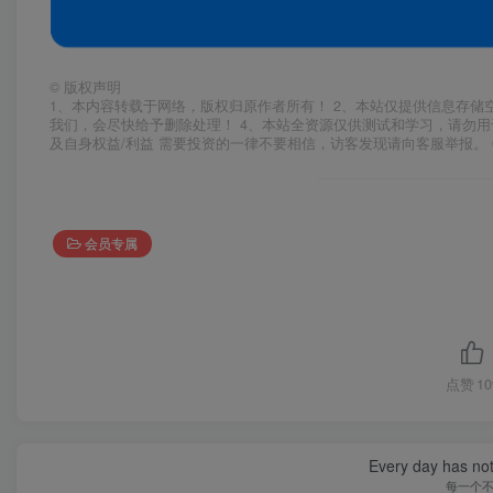
©
版权声明
1、本内容转载于网络，版权归原作者所有！ 2、本站仅提供信息存储
我们，会尽快给予删除处理！ 4、本站全资源仅供测试和学习，请勿用
及自身权益/利益 需要投资的一律不要相信，访客发现请向客服举报。 
会员专属
点赞
10
Every day has not 
每一个