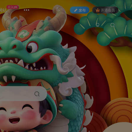
日入2K
网站
发布
开通会员