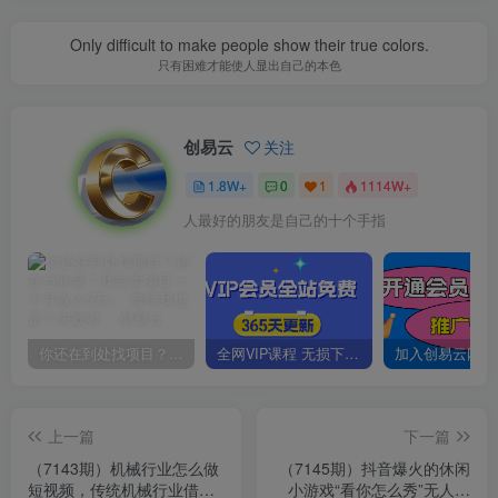
Only difficult to make people show their true colors.
只有困难才能使人显出自己的本色
创易云
关注
1.8W+
0
1
1114W+
人最好的朋友是自己的十个手指
你还在到处找项目？还在当韭菜？我靠卖项目一个月收入5万+，曾经我也是个失败者。
全网VIP课程 无损下载~
上一篇
下一篇
（7143期）机械行业怎么做
（7145期）抖音爆火的休闲
短视频，传统机械行业借助
小游戏“看你怎么秀”无人直