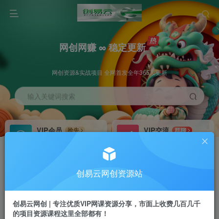
网创网赚 ∞ 稳定更新
网创资源&实战项目 全网首发全年365天更新
输入关键词搜索
VIP会员
VIP交流
抢先
群聊
免费下载全站资源
研究探讨更多创业项目路子。
VIP推广
招募站长
70%分佣
推荐
创易云网创资源站
会员专属推广链接
搭建同款网站，自己当老板
创易云网创 | 专注优质VIP网课资源分享，市面上收费几百几千
挂机
APP下载
项目
GO
的项目资源课程这里全部都有！
脚本卡密
站长V：cyyzy8