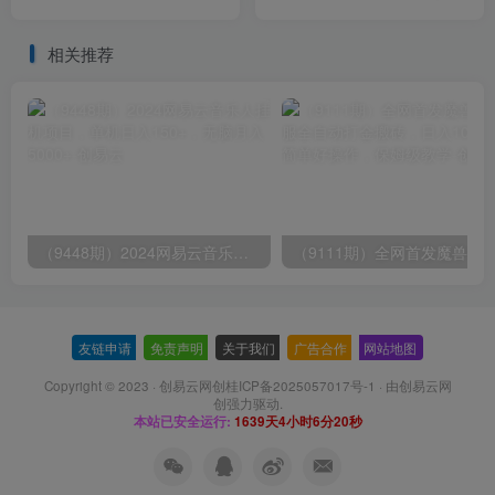
短视频实现千万业绩增长
播玩法【全套教程+游戏+软
件】
相关推荐
（9448期）2024网易云音乐人挂机项目，单机日入150+，无脑月入5000+
友链申请
-
免责声明
-
关于我们
-
广告合作
-
网站地图
Copyright © 2023 ·
创易云网创桂ICP备2025057017号-1
· 由
创易云网
创
强力驱动.
本站已安全运行:
1639天4小时6分21秒