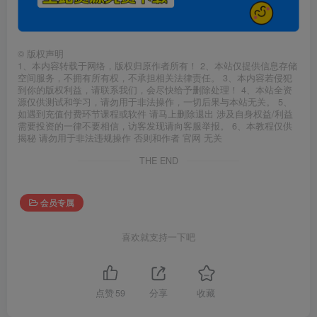
©
版权声明
1、本内容转载于网络，版权归原作者所有！ 2、本站仅提供信息存储
空间服务，不拥有所有权，不承担相关法律责任。 3、本内容若侵犯
到你的版权利益，请联系我们，会尽快给予删除处理！ 4、本站全资
源仅供测试和学习，请勿用于非法操作，一切后果与本站无关。 5、
如遇到充值付费环节课程或软件 请马上删除退出 涉及自身权益/利益
需要投资的一律不要相信，访客发现请向客服举报。 6、本教程仅供
揭秘 请勿用于非法违规操作 否则和作者 官网 无关
THE END
会员专属
喜欢就支持一下吧
点赞
59
分享
收藏