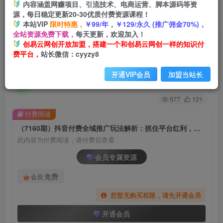
内容涵盖网赚项目、引流技术、电商运营、脚本源码等资
源，每日稳定更新20-30优质付费资源课程！
首页
创业课程
会员专属
正文
本站VIP
限时特惠，
￥99/年，￥129/永久 (推广佣金70%)，
全站资源免费下载，
每天更新，欢迎加入！
（7160期）抖音付费全域推广玩法解析：抓住平
创易云网创开放加盟，搭建一个和创易云网创一样的知识付
费平台，
站长微信：cyyzy8
台红利，小付费撬动大流量（9节课）
开通VIP会员
加盟当站长
创易云
关注
2年前发布
577
121
付费阅读
（7160期）抖音付费全域推广玩法解析：抓住平台红利，小付费撬动大流量（9节课）
此内容为付费阅读，请付费后查看
会员专属资源
免费
会员
您暂无购买权限，请先开通会员
开通会员