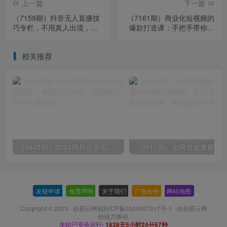
上一篇
下一篇
（7159期）抖音无人直播技
（7161期）商业化短视频的
巧专栏，不用真人出境，小
爆款打造课：手把手带你揭
白轻松上手（27节）
秘爆款短视频的底层逻辑（9
节课）
相关推荐
（9448期）2024网易云音乐人挂机项目，单机日入150+，无脑月入5000+
友链申请
-
免责声明
-
关于我们
-
广告合作
-
网站地图
Copyright © 2023 ·
创易云网创桂ICP备2025057017号-1
· 由
创易云网
创
强力驱动.
本站已安全运行:
1638天5小时24分57秒