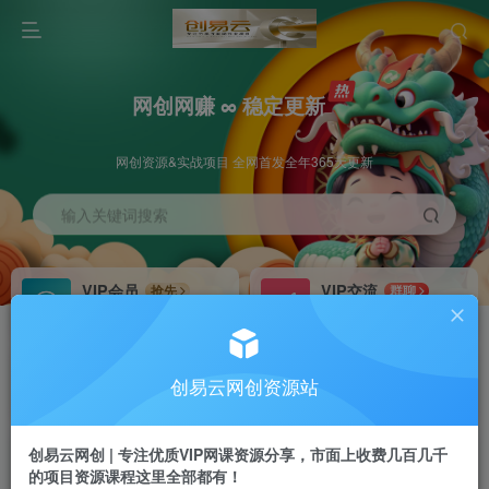
网创网赚 ∞ 稳定更新
网创资源&实战项目 全网首发全年365天更新
输入关键词搜索
VIP会员
VIP交流
抢先
群聊
免费下载全站资源
研究探讨更多创业项目路子。
VIP推广
招募站长
70%分佣
推荐
创易云网创资源站
会员专属推广链接
搭建同款网站，自己当老板
创易云网创 | 专注优质VIP网课资源分享，市面上收费几百几千
挂机
APP下载
项目
GO
的项目资源课程这里全部都有！
脚本卡密
站长V：cyyzy8