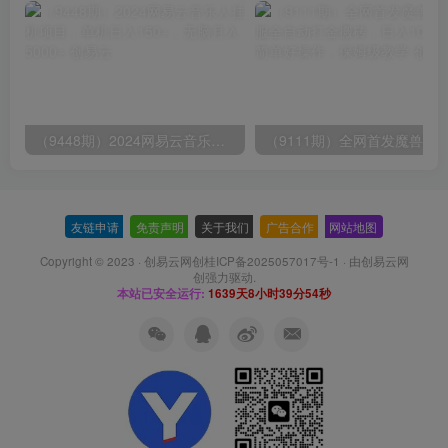
（9448期）2024网易云音乐人挂机项目，单机日入150+，无脑月入5000+
友链申请
-
免责声明
-
关于我们
-
广告合作
-
网站地图
Copyright © 2023 ·
创易云网创桂ICP备2025057017号-1
· 由
创易云网
创
强力驱动.
本站已安全运行:
1639天8小时39分55秒