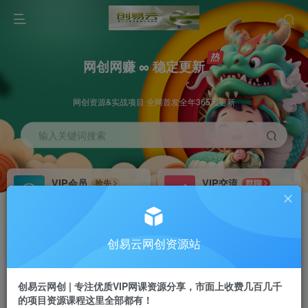
网创网赚 ∞ 稳定更新
网创资源&实战项目 全网首发全年365天更新
输入关键词搜索
VIP会员
VIP交流
抢先
群聊
免费下载全站资源
研究探讨更多创业项目路子。
VIP推广
招募站长
70%分佣
推荐
创易云网创资源站
会员专属推广链接
搭建同款网站，自己当老板
创易云网创 | 专注优质VIP网课资源分享，市面上收费几百几千
挂机
APP下载
项目
GO
的项目资源课程这里全部都有！
脚本卡密
站长V：cyyzy8