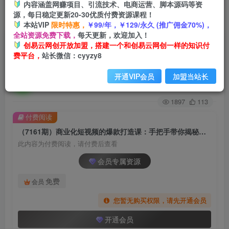
内容涵盖网赚项目、引流技术、电商运营、脚本源码等资
源，每日稳定更新20-30优质付费资源课程！
首页
创业课程
会员专属
正文
本站VIP
限时特惠，
￥99/年，￥129/永久 (推广佣金70%)，
全站资源免费下载，
每天更新，欢迎加入！
（7161期）商业化短视频的爆款打造课：手把手
创易云网创开放加盟，搭建一个和创易云网创一样的知识付
费平台，
站长微信：cyyzy8
带你揭秘爆款短视频的底层逻辑（9节课）
开通VIP会员
加盟当站长
创易云
关注
2年前发布
1897
113
付费阅读
（7161期）商业化短视频的爆款打造课：手把手带你揭秘爆款短视频的底层逻辑（9节课）
此内容为付费阅读，请付费后查看
会员专属资源
免费
会员
您暂无购买权限，请先开通会员
开通会员