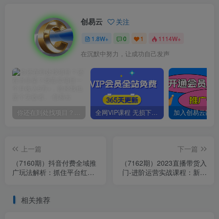
创易云
关注
1.8W+
0
1
1114W+
在沉默中努力，让成功自己发声
你还在到处找项目？还在当韭菜？我靠卖项目一个月收入5万+，曾经我也是个失败者。
全网VIP课程 无损下载~
上一篇
下一篇
（7160期）抖音付费全域推
（7162期）2023直播带货入
广玩法解析：抓住平台红
门-进阶运营实战课程：新手
利，小付费撬动大流量（9节
直播运营培训实战课！
课）
相关推荐